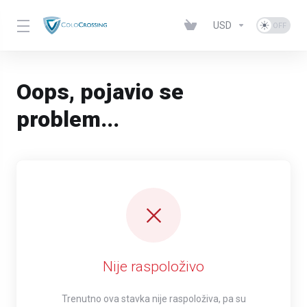
USD
Oops, pojavio se
problem...
Nije raspoloživo
Trenutno ova stavka nije raspoloživa, pa su