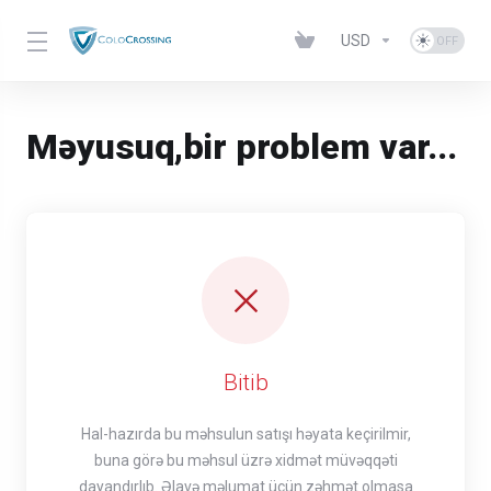
USD
Məyusuq,bir problem var...
Bitib
Hal-hazırda bu məhsulun satışı həyata keçirilmir,
buna görə bu məhsul üzrə xidmət müvəqqəti
dayandırlıb. Əlavə məlumat üçün zəhmət olmasa