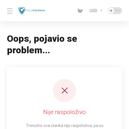
USD
Oops, pojavio se
problem...
Nije raspoloživo
Trenutno ova stavka nije raspoloživa, pa su