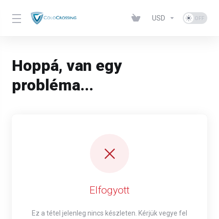
USD
Hoppá, van egy
probléma...
Elfogyott
Ez a tétel jelenleg nincs készleten. Kérjük vegye fel