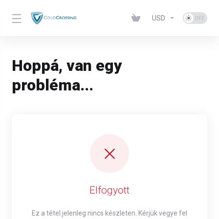
USD
Hoppá, van egy
probléma...
Elfogyott
Ez a tétel jelenleg nincs készleten. Kérjük vegye fel