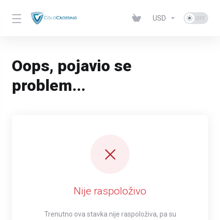
USD
Oops, pojavio se
problem...
Nije raspoloživo
Trenutno ova stavka nije raspoloživa, pa su