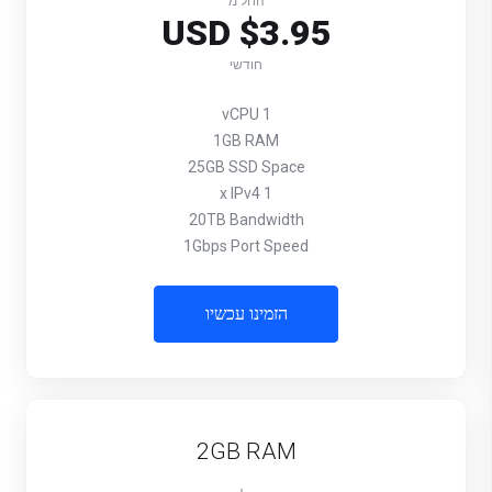
החל מ
$3.95 USD
חודשי
1 vCPU
1GB RAM
25GB SSD Space
1 x IPv4
20TB Bandwidth
1Gbps Port Speed
הזמינו עכשיו
2GB RAM