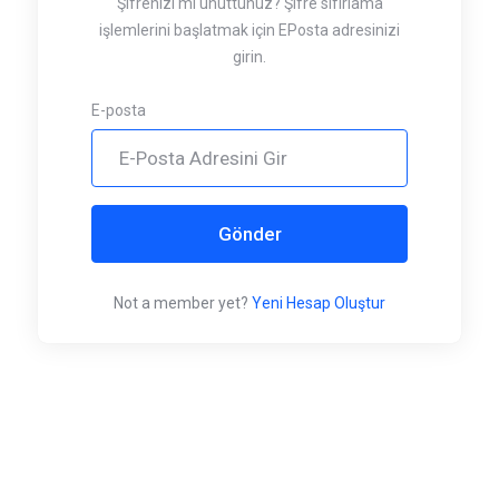
Şifrenizi mi unuttunuz? Şifre sıfırlama
işlemlerini başlatmak için EPosta adresinizi
girin.
E-posta
Gönder
Not a member yet?
Yeni Hesap Oluştur