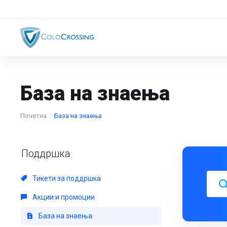
База на знаења
Почетна
База на знаења
Поддршка
Тикети за поддршка
Акции и промоции
База на знаења