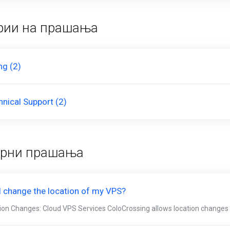
рии на прашања
ing (2)
hnical Support (2)
арни прашања
I change the location of my VPS?
ion Changes: Cloud VPS Services ColoCrossing allows location changes 