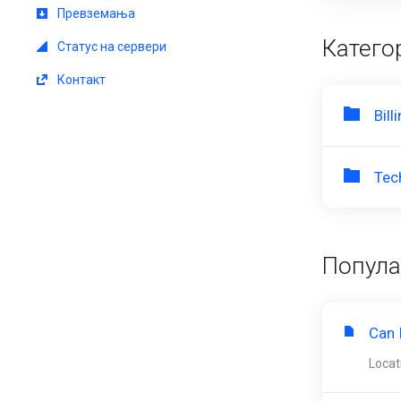
Превземања
Катего
Статус на сервери
Контакт
Bill
Tec
Попул
Can 
Locat