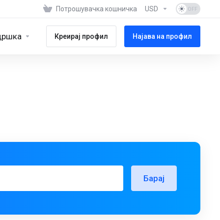
Потрошувачка кошничка
USD
дршка
Креирај профил
Најава на профил
Барај