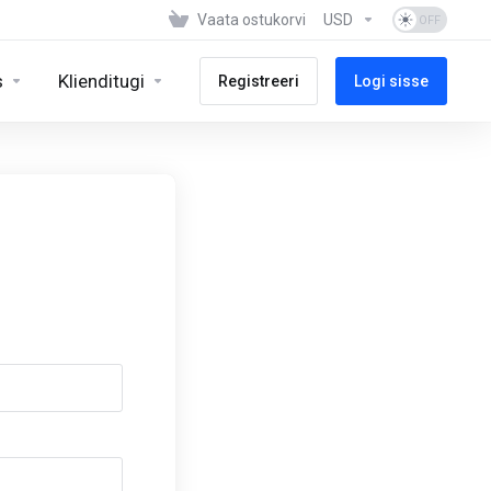
Vaata ostukorvi
USD
s
Klienditugi
Registreeri
Logi sisse